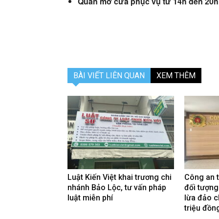
Quán mở cửa phục vụ từ 14h đến 20h
BÀI VIẾT LIÊN QUAN
XEM THÊM
Luật Kiến Việt khai trương chi
Công an 
nhánh Bảo Lộc, tư vấn pháp
đối tượng
luật miễn phí
lừa đảo c
triệu đồn