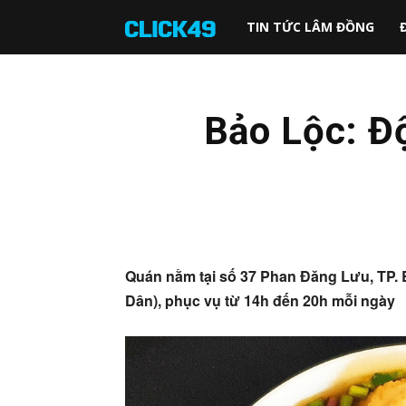
Click49
TIN TỨC LÂM ĐỒNG
Bảo Lộc: Đ
Quán nằm tại số 37 Phan Đăng Lưu, TP. 
Dân), phục vụ từ 14h đến 20h mỗi ngày