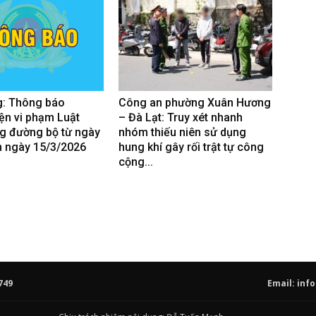
: Thông báo
Công an phường Xuân Hương
ện vi phạm Luật
– Đà Lạt: Truy xét nhanh
g đường bộ từ ngày
nhóm thiếu niên sử dụng
n ngày 15/3/2026
hung khí gây rối trật tự công
cộng...
749
Email:
info