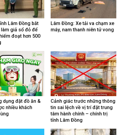
tỉnh Lâm Đồng bắt
Lâm Đồng: Xe tải va chạm xe
 làm giả sổ đỏ để
máy, nam thanh niên tử vong
hiếm đoạt hơn 500
g
g dụng đặt đồ ăn &
Cảnh giác trước những thông
ợc nhiều khách
tin sai lệch về vị trí đặt trung
dùng
tâm hành chính – chính trị
tỉnh Lâm Đồng