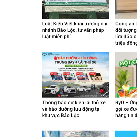
Luật Kiến Việt khai trương chi
Công an 
nhánh Bảo Lộc, tư vấn pháp
đối tượng
luật miễn phí
lừa đảo c
triệu đồn
Thông báo sự kiện lái thử xe
RyO – Ứn
và bảo dưỡng lưu động tại
gọi xe đư
khu vực Bảo Lộc
hàng tin 