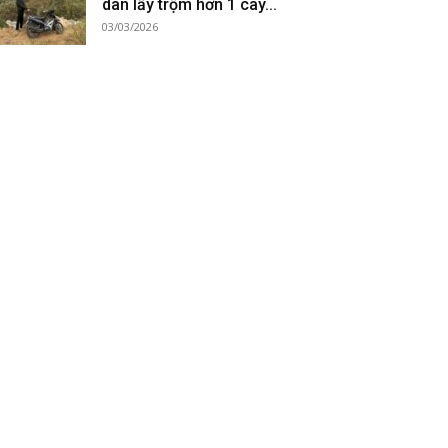
dân lấy trộm hơn 1 cây...
03/03/2026