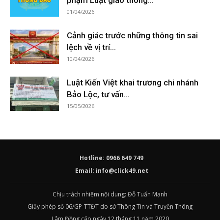
phạm Luật giao thông...
01/04/2026
Cảnh giác trước những thông tin sai
lệch về vị trí...
10/04/2026
Luật Kiến Việt khai trương chi nhánh
Bảo Lộc, tư vấn...
15/05/2026
Hotline: 0966 649 749
Email:
info@click49.net
Chịu trách nhiệm nội dung: Đỗ Tuấn Mạnh
Giấy phép số 06/GP-TTĐT do sở Thông Tin và Truyền Thông
Lâm Đồng cấp ngày 12 tháng 11 năm 2020