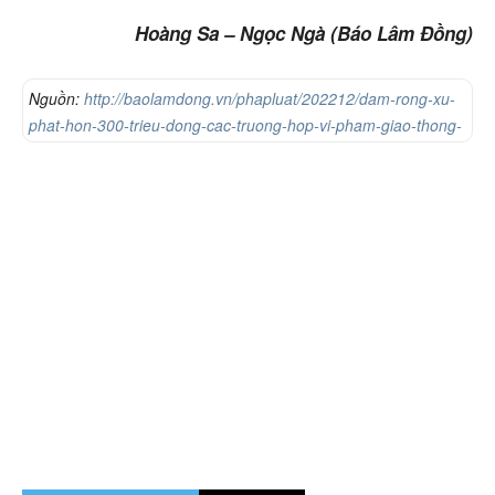
Hoàng Sa – Ngọc Ngà (Báo Lâm Đồng)
Nguồn:
http://baolamdong.vn/phapluat/202212/dam-rong-xu-
phat-hon-300-trieu-dong-cac-truong-hop-vi-pham-giao-thong-
3148736/