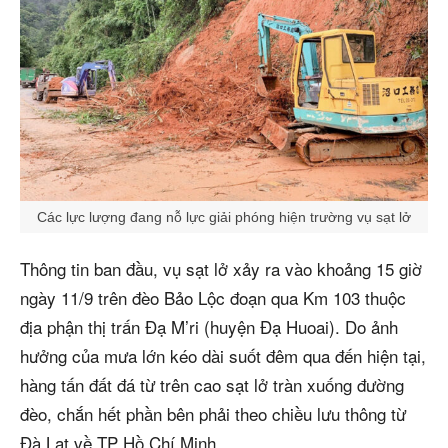
Các lực lượng đang nỗ lực giải phóng hiện trường vụ sạt lở
Thông tin ban đầu, vụ sạt lở xảy ra vào khoảng 15 giờ
ngày 11/9 trên đèo Bảo Lộc đoạn qua Km 103 thuộc
địa phận thị trấn Đạ M’ri (huyện Đạ Huoai). Do ảnh
hưởng của mưa lớn kéo dài suốt đêm qua đến hiện tại,
hàng tấn đất đá từ trên cao sạt lở tràn xuống đường
đèo, chắn hết phần bên phải theo chiều lưu thông từ
Đà Lạt về TP Hồ Chí Minh.