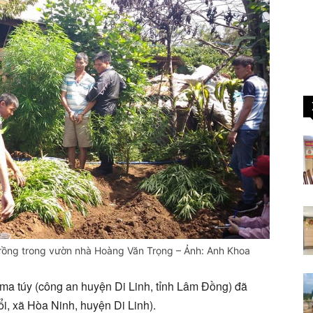
trồng trong vườn nhà Hoàng Văn Trọng – Ảnh: Anh Khoa
ề ma túy (công an huyện Di Linh, tỉnh Lâm Đồng) đã
i, xã Hòa Ninh, huyện Di Linh).