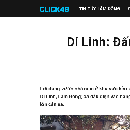
Click49
TIN TỨC LÂM ĐỒNG
Di Linh: Đ
Lợi dụng vườn nhà nằm ở khu vực hẻo l
Di Linh, Lâm Đồng) đã đấu điện vào hà
lớn cần sa.