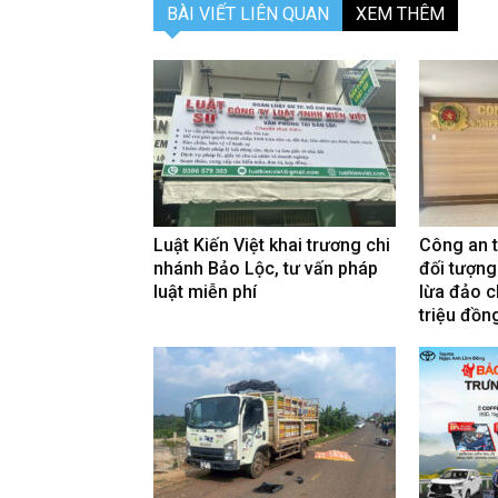
BÀI VIẾT LIÊN QUAN
XEM THÊM
Luật Kiến Việt khai trương chi
Công an 
nhánh Bảo Lộc, tư vấn pháp
đối tượng
luật miễn phí
lừa đảo c
triệu đồn