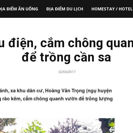
ĐỊA ĐIỂM ĂN UỐNG
ĐỊA ĐIỂM DU LỊCH
HOMESTAY / HOTEL
ấu điện, cắm chông qua
để trồng cần sa
02/06/2017
ánh, xa khu dân cư, Hoàng Văn Trọng (ngụ huyện
ng rào kẽm, cắm chông quanh vườn để trồng lượng