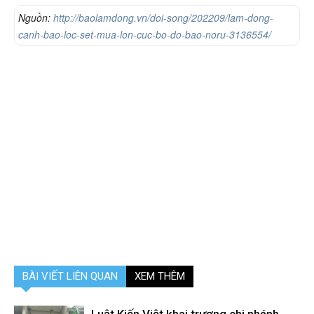
Nguồn:
http://baolamdong.vn/doi-song/202209/lam-dong-
canh-bao-loc-set-mua-lon-cuc-bo-do-bao-noru-3136554/
BÀI VIẾT LIÊN QUAN
XEM THÊM