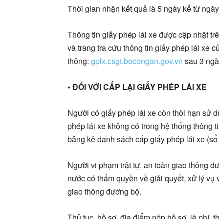
Thời gian nhận kết quả là 5 ngày kể từ ngày
Thông tin giấy phép lái xe được cập nhật t
và trang tra cứu thông tin giấy phép lái xe 
thông:
gplx.csgt.bocongan.gov.vn
sau 3 ngày
• ĐỐI VỚI CẤP LẠI GIẤY PHÉP LÁI XE
Người có giấy phép lái xe còn thời hạn sử d
phép lái xe không có trong hệ thống thông t
bảng kê danh sách cấp giấy phép lái xe (sổ 
Người vi phạm trật tự, an toàn giao thông 
nước có thẩm quyền về giải quyết, xử lý vụ v
giao thông đường bộ.
Thủ tục, hồ sơ, địa điểm nộp hồ sơ, lệ phí, t