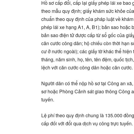
Hồ sơ cấp đổi, cấp lại giấy phép lái xe bao 
theo mẫu quy định; giấy khám sức khỏe của
chuẩn theo quy định của pháp luật về khám 
phép lái xe hạng A1, A, B1); bản sao hoặc 
bản sao điện tử được cấp từ sổ gốc của giấy
căn cước công dân; hộ chiếu còn thời hạn s
cư ở nước ngoài); các giấy tờ khác thể hiện 
tháng, năm sinh, họ, tên, tên đệm, quốc tịch, 
lệch với căn cước công dân hoặc căn cước.
Người dân có thể nộp hồ sơ tại Công an xã, 
sơ hoặc Phòng Cảnh sát giao thông Công an
tuyến.
Lệ phí theo quy định chung là 135.000 đồng/
cấp đối với đổi qua dịch vụ công trực tuyến.