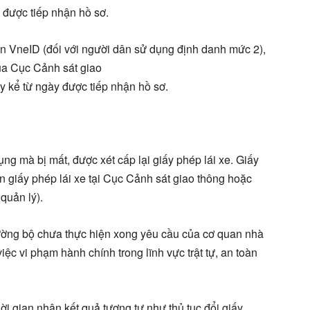
 được tiếp nhận hồ sơ.
rên VneID (đối với người dân sử dụng định danh mức 2),
của Cục Cảnh sát giao
 kể từ ngày được tiếp nhận hồ sơ.
ụng mà bị mất, được xét cấp lại giấy phép lái xe. Giấy
in giấy phép lái xe tại Cục Cảnh sát giao thông hoặc
quản lý).
đường bộ chưa thực hiện xong yêu cầu của cơ quan nhà
iệc vi phạm hành chính trong lĩnh vực trật tự, an toàn
hời gian nhận kết quả tương tự như thủ tục đổi giấy