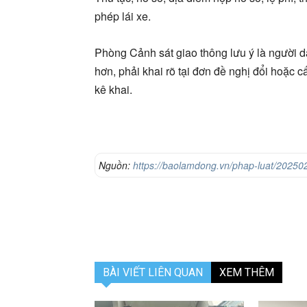
phép lái xe.
Phòng Cảnh sát giao thông lưu ý là người d
hơn, phải khai rõ tại đơn đề nghị đổi hoặc c
kê khai.
Nguồn:
https://baolamdong.vn/phap-luat/202502
ngay-13-1ff0494/
BÀI VIẾT LIÊN QUAN
XEM THÊM