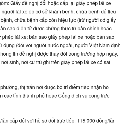
gồm: Giấy đề nghị đổi hoặc cấp lại giấy phép lái xe
 người lái xe do cơ sở khám bệnh, chữa bệnh đủ tiêu
bệnh, chữa bệnh cấp còn hiệu lực (trừ người có giấy
bản sao điện tử được chứng thực từ bản chính hoặc
 phép lái xe; bản sao giấy phép lái xe hoặc bản sao
ử dụng (đối với người nước ngoài, người Việt Nam định
thông tin đề nghị được thay đổi trong trường hợp ngày,
nơi sinh, nơi cư trú ghi trên giấy phép lái xe có sai
phường, thị trấn nơi được bố trí điểm tiếp nhận hồ
 các tỉnh thành phố hoặc Cổng dịch vụ công trực
lần cấp đối với hồ sơ đổi trực tiếp; 115.000 đồng/lần