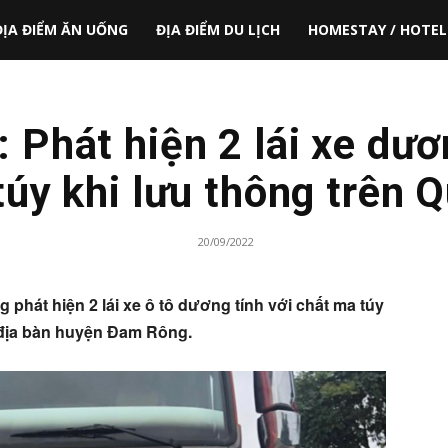
ĐỊA ĐIỂM ĂN UỐNG
ĐỊA ĐIỂM DU LỊCH
HOMESTAY / HOTEL
Phát hiện 2 lái xe dươ
úy khi lưu thông trên 
20/09/2022
phát hiện 2 lái xe ô tô dương tính với chất ma túy
a địa bàn huyện Đam Rông.