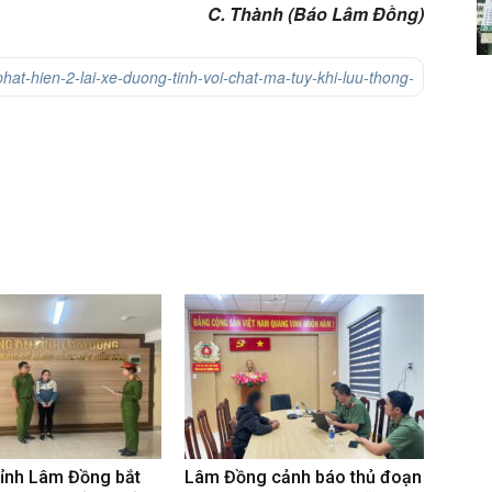
C. Thành (Báo Lâm Đồng)
at-hien-2-lai-xe-duong-tinh-voi-chat-ma-tuy-khi-luu-thong-
tỉnh Lâm Đồng bắt
Lâm Đồng cảnh báo thủ đoạn