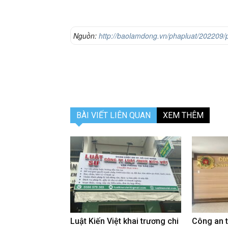
Nguồn:
http://baolamdong.vn/phapluat/202209/ph
tren-quoc-lo-27-3135723/
BÀI VIẾT LIÊN QUAN
XEM THÊM
Luật Kiến Việt khai trương chi
Công an 