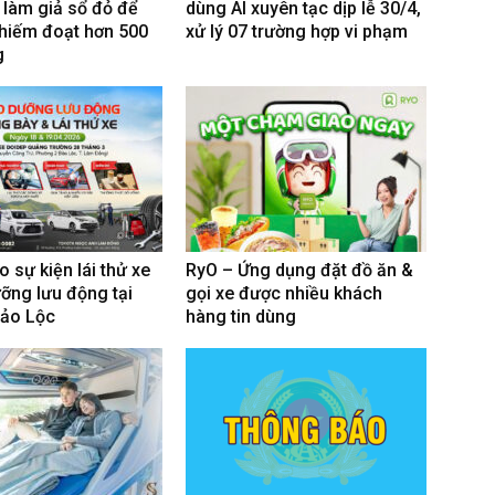
 làm giả sổ đỏ để
dùng AI xuyên tạc dịp lễ 30/4,
hiếm đoạt hơn 500
xử lý 07 trường hợp vi phạm
g
 sự kiện lái thử xe
RyO – Ứng dụng đặt đồ ăn &
ỡng lưu động tại
gọi xe được nhiều khách
Bảo Lộc
hàng tin dùng