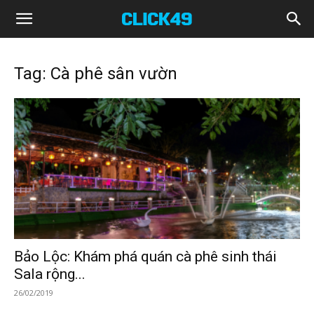
Click49
Tag: Cà phê sân vườn
Bảo Lộc: Khám phá quán cà phê sinh thái
Sala rộng...
26/02/2019