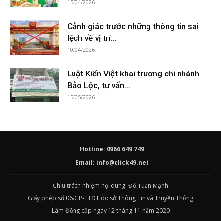
15/04/2026
Cảnh giác trước những thông tin sai
lệch về vị trí...
10/04/2026
Luật Kiến Việt khai trương chi nhánh
Bảo Lộc, tư vấn...
15/05/2026
Hotline: 0966 649 749
Email:
info@click49.net
Chịu trách nhiệm nội dung: Đỗ Tuấn Mạnh
Giấy phép số 06/GP-TTĐT do sở Thông Tin và Truyền Thông
Lâm Đồng cấp ngày 12 tháng 11 năm 2020