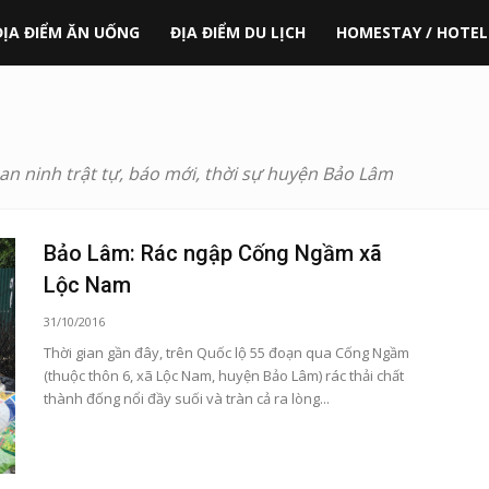
ĐỊA ĐIỂM ĂN UỐNG
ĐỊA ĐIỂM DU LỊCH
HOMESTAY / HOTEL
 an ninh trật tự, báo mới, thời sự huyện Bảo Lâm
Bảo Lâm: Rác ngập Cống Ngầm xã
Lộc Nam
31/10/2016
Thời gian gần đây, trên Quốc lộ 55 đoạn qua Cống Ngầm
(thuộc thôn 6, xã Lộc Nam, huyện Bảo Lâm) rác thải chất
thành đống nổi đầy suối và tràn cả ra lòng...