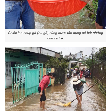
Chiếc loa chụp gà (bu gà) cũng được tận dụng để bắt những
con cá trê.