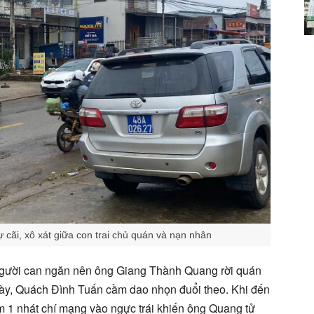
cãi, xô xát giữa con trai chủ quán và nạn nhân
 người can ngăn nên ông Giang Thành Quang rời quán
này, Quách Đình Tuấn cầm dao nhọn đuổi theo. Khi đến
âm 1 nhát chí mạng vào ngực trái khiến ông Quang tử