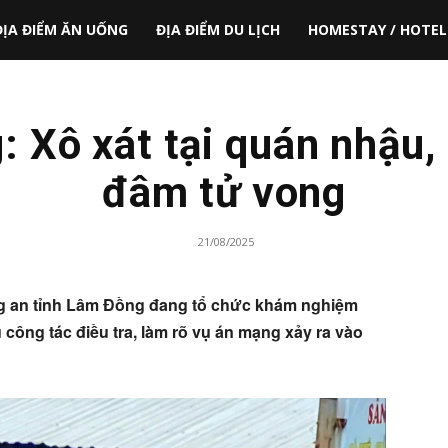
ĐỊA ĐIỂM ĂN UỐNG
ĐỊA ĐIỂM DU LỊCH
HOMESTAY / HOTEL
 Xô xát tại quán nhậu, 
đâm tử vong
21/08/2025
ng an tỉnh Lâm Đồng đang tổ chức khám nghiệm
công tác điều tra, làm rõ vụ án mạng xảy ra vào