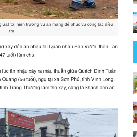
giữa) tới hiện trường vụ án mạng để phục vụ công tác điều
tra
 thợ xây đến ăn nhậu tại Quán nhậu Sân Vườn, thôn Tân
7 tuổi) làm chủ.
g lúc ăn nhậu xảy ra mâu thuẫn giữa Quách Đình Tuấn
h Quang (56 tuổi), ngụ tại xã Sơn Phú, tỉnh Vĩnh Long.
Đinh Trang Thượng làm thợ xây, cũng là khách đến ăn