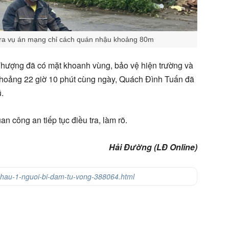
y ra vụ án mạng chỉ cách quán nhậu khoảng 80m
Thượng đã có mặt khoanh vùng, bảo vệ hiện trường và
 khoảng 22 giờ 10 phút cùng ngày, Quách Đình Tuấn đã
.
 công an tiếp tục điều tra, làm rõ.
Hải Đường (LĐ Online)
-nhau-1-nguoi-bi-dam-tu-vong-388064.html