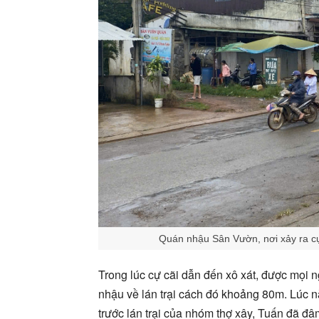
Quán nhậu Sân Vườn, nơi xảy ra cự 
Trong lúc cự cãi dẫn đến xô xát, được mọi
nhậu về lán trại cách đó khoảng 80m. Lúc 
trước lán trại của nhóm thợ xây, Tuấn đã đ