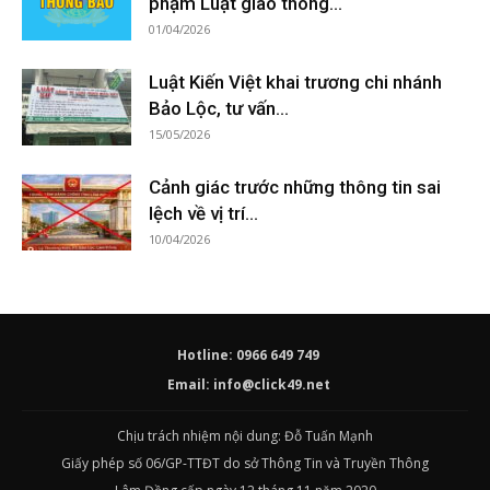
phạm Luật giao thông...
01/04/2026
Luật Kiến Việt khai trương chi nhánh
Bảo Lộc, tư vấn...
15/05/2026
Cảnh giác trước những thông tin sai
lệch về vị trí...
10/04/2026
Hotline: 0966 649 749
Email:
info@click49.net
Chịu trách nhiệm nội dung: Đỗ Tuấn Mạnh
Giấy phép số 06/GP-TTĐT do sở Thông Tin và Truyền Thông