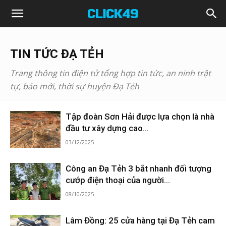
Click49
TIN TỨC ĐẠ TẺH
Trang thông tin điện tử tổng hợp tin tức, an ninh trật
tự, báo mới, thời sự huyện Đạ Tẻh
Tập đoàn Sơn Hải được lựa chọn là nhà
đầu tư xây dựng cao...
03/12/2025
Công an Đạ Tẻh 3 bắt nhanh đối tượng
cướp điện thoại của người...
08/10/2025
Lâm Đồng: 25 cửa hàng tại Đạ Tẻh cam