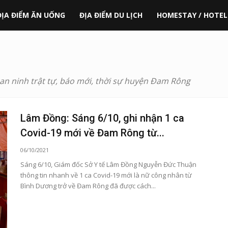
ĐỊA ĐIỂM ĂN UỐNG
ĐỊA ĐIỂM DU LỊCH
HOMESTAY / HOTEL
, an ninh trật tự, báo mới, thời sự huyện Đam Rông
Lâm Đồng: Sáng 6/10, ghi nhận 1 ca
Covid-19 mới về Đam Rông từ...
06/10/2021
Sáng 6/10, Giám đốc Sở Y tế Lâm Đồng Nguyễn Đức Thuận
thông tin nhanh về 1 ca Covid-19 mới là nữ công nhân từ
Bình Dương trở về Đam Rông đã được cách...