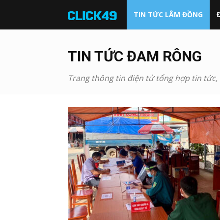
Click49
TIN TỨC LÂM ĐỒNG
TIN TỨC ĐAM RÔNG
Trang thông tin điện tử tổng hợp tin tức