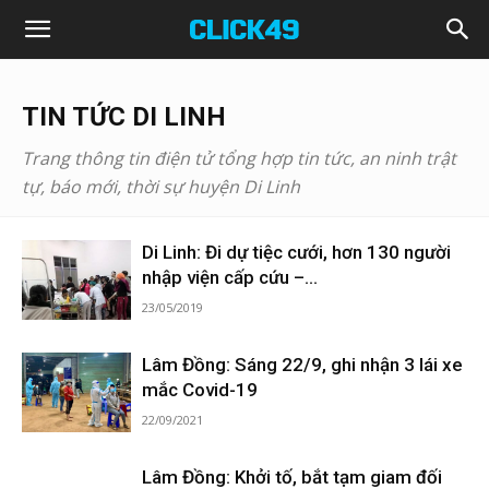
Click49
TIN TỨC DI LINH
Trang thông tin điện tử tổng hợp tin tức, an ninh trật
tự, báo mới, thời sự huyện Di Linh
Di Linh: Đi dự tiệc cưới, hơn 130 người
nhập viện cấp cứu –...
23/05/2019
Lâm Đồng: Sáng 22/9, ghi nhận 3 lái xe
mắc Covid-19
22/09/2021
Lâm Đồng: Khởi tố, bắt tạm giam đối